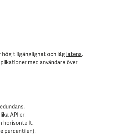
 hög tillgänglighet och låg
latens
.
applikationer med användare över
 redundans.
ika API:er.
 horisontellt.
e percentilen).