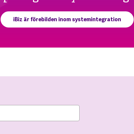
iBiz är förebilden inom systemintegration