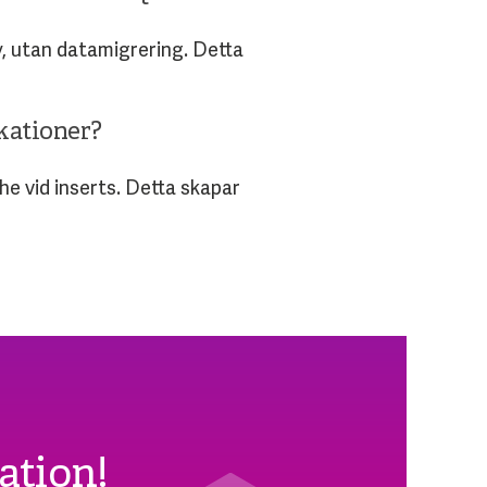
, utan datamigrering. Detta
kationer?
e vid inserts. Detta skapar
ation!