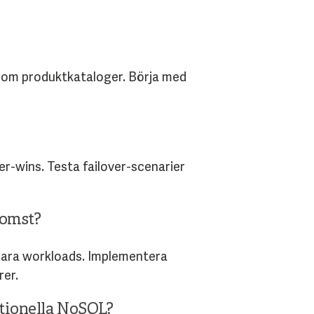
 som produktkataloger. Börja med
ter-wins. Testa failover-scenarier
komst?
gbara workloads. Implementera
er.
itionella NoSQL?