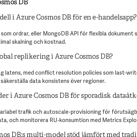
Cosmos DB
dell i Azure Cosmos DB för en e-handelsapp?
 som ordrar, eller MongoDB API för flexibla dokument
timal skalning och kostnad.
global replikering i Azure Cosmos DB?
åg latens, med conflict resolution policies som last-wri
äkerställa data konsistens över regioner.
er i Azure Cosmos DB för sporadisk dataåt
variabel trafik och autoscale-provisioning för förutsä
ata, och monitorera RU-konsumtion med Metrics Explor
mos DB:s multi-model stöd jämfört med trad