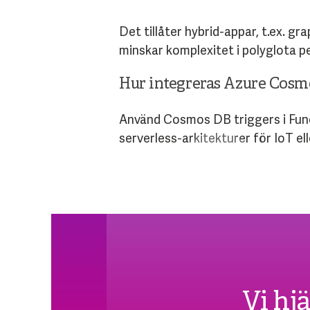
Det tillåter hybrid-appar, t.ex. 
minskar komplexitet i polyglota p
Hur integreras Azure Cosmo
Använd Cosmos DB triggers i Funct
serverless-arkitekturer för IoT el
Vi hj