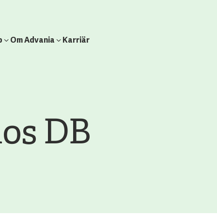
b
Om Advania
Karriär
os DB