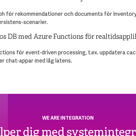
graph för rekommendationer och documents för inventory
ersistens-scenarier.
s DB med Azure Functions för realtidsappli
ions för event-driven processing, t.ex. uppdatera cach
ler chat-appar med låg latens.
WE ARE INTEGRATION
älper dig med systemintegr